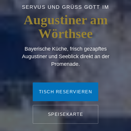
SERVUS UND GRÜSS GOTT IM
Augustiner am
Wörthsee
Bayerische Küche, frisch gezapftes
Augustiner und Seeblick direkt an der
PREVIOUS
NE
Promenade.
TISCH RESERVIEREN
SPEISEKARTE