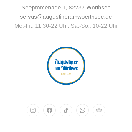
New Wi
Seepromenade 1, 82237 Wörthsee
CLO
servus@augustineramwoerthsee.de
Mo.-Fr.: 11:30-22 Uhr, Sa.-So.: 10-22 Uhr
Neues Fenster
Neues Fenster
Neues Fenster
Neues Fenster
Neues Fenst