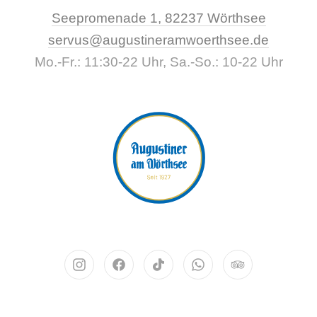
New Wi
Seepromenade 1, 82237 Wörthsee
CLO
servus@augustineramwoerthsee.de
Mo.-Fr.: 11:30-22 Uhr, Sa.-So.: 10-22 Uhr
Neues Fenster
Neues Fenster
Neues Fenster
Neues Fenster
Neues Fenst