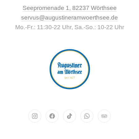
New Wi
Seepromenade 1, 82237 Wörthsee
CLO
servus@augustineramwoerthsee.de
Mo.-Fr.: 11:30-22 Uhr, Sa.-So.: 10-22 Uhr
Neues Fenster
Neues Fenster
Neues Fenster
Neues Fenster
Neues Fenst