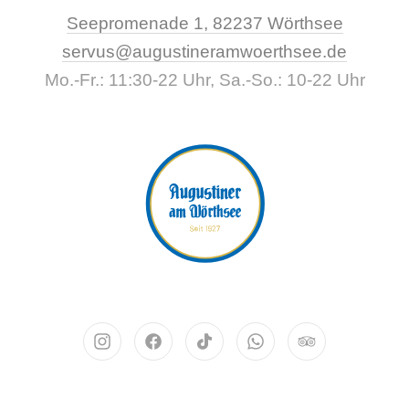
New Wi
Seepromenade 1, 82237 Wörthsee
CLO
servus@augustineramwoerthsee.de
Mo.-Fr.: 11:30-22 Uhr, Sa.-So.: 10-22 Uhr
Neues Fenster
Neues Fenster
Neues Fenster
Neues Fenster
Neues Fenst