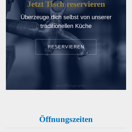
Jetzt Tisch reservieren
Überzeuge dich selbst von unserer
traditionellen Küche
RESERVIEREN
PREVIOUS
NE
Öffnungszeiten