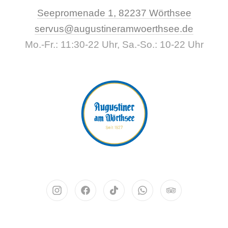
New Wi
Seepromenade 1, 82237 Wörthsee
CLO
servus@augustineramwoerthsee.de
Mo.-Fr.: 11:30-22 Uhr, Sa.-So.: 10-22 Uhr
Neues Fenster
Neues Fenster
Neues Fenster
Neues Fenster
Neues Fenst