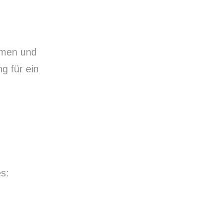
armen und
ng
für ein
s: