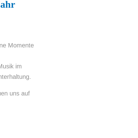
Jahr
höne Momente
Musik im
terhaltung.
uen uns auf