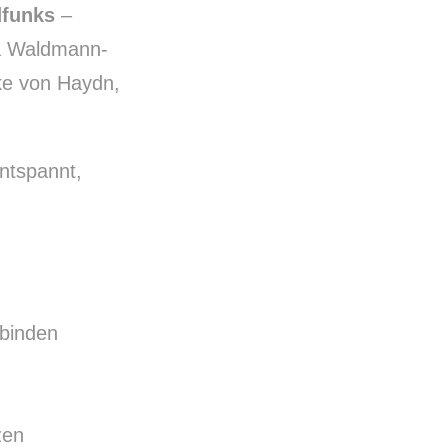
dfunks
–
NE
da Waldmann-
ke von Haydn,
ntspannt,
binden
zen