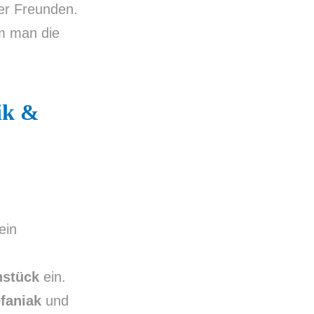
der Freunden.
em man die
ik &
ein
hstück
ein.
faniak
und